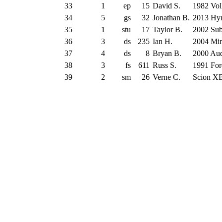
33
1
ep
15
David S.
1982 Vol
34
5
gs
32
Jonathan B.
2013 Hyn
35
1
stu
17
Taylor B.
2002 Sub
36
3
ds
235
Ian H.
2004 Min
37
4
ds
8
Bryan B.
2000 Au
38
3
fs
611
Russ S.
1991 Fo
39
2
sm
26
Verne C.
Scion X