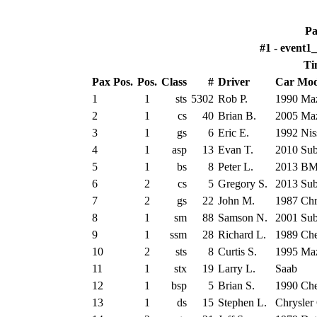
Pa
#1 - event1
Ti
Pax Pos.
Pos.
Class
#
Driver
Car Mod
1
1
sts
5302
Rob P.
1990 Ma
2
1
cs
40
Brian B.
2005 Ma
3
1
gs
6
Eric E.
1992 Ni
4
1
asp
13
Evan T.
2010 Su
5
1
bs
8
Peter L.
2013 B
6
2
cs
5
Gregory S.
2013 Su
7
2
gs
22
John M.
1987 Chr
8
1
sm
88
Samson N.
2001 Sub
9
1
ssm
28
Richard L.
1989 Che
10
2
sts
8
Curtis S.
1995 Ma
11
1
stx
19
Larry L.
Saab
12
1
bsp
5
Brian S.
1990 Che
13
1
ds
15
Stephen L.
Chrysler 