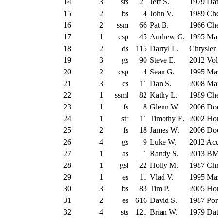
14
3
sts
21
Jeff S.
1979 Da
15
2
bs
4
John V.
1989 Che
16
2
ssm
66
Pat B.
1966 Che
17
1
csp
45
Andrew G.
1995 Ma
18
2
ds
115
Darryl L.
Chrysler 
19
3
gs
90
Steve E.
2012 Vol
20
2
csp
4
Sean G.
1995 Ma
21
3
cs
11
Dan S.
2008 Ma
22
1
ssml
82
Kathy L.
1989 Che
23
1
fs
8
Glenn W.
2006 Do
24
1
str
11
Timothy E.
2002 Ho
25
2
fs
18
James W.
2006 Do
26
4
gs
9
Luke W.
2012 Ac
27
1
as
1
Randy S.
2013 B
28
1
gsl
22
Holly M.
1987 Chr
29
1
es
11
Vlad V.
1995 Ma
30
3
bs
83
Tim P.
2005 Ho
31
2
es
616
David S.
1987 Por
32
4
sts
121
Brian W.
1979 Da